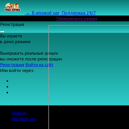
← В игровой зал
Поддержка 24/7
Вы играете в демо-режиме.
Переключите режим
и выигрывайте 
Регистрация
Вы играете
в демо режиме
Выигрывать реальные деньги
вы сможете после регистрации.
Регистрация
Войти на сайт
Или войти через:
Главная
Игровой зал
Alcatraz