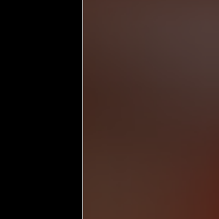
Нарды