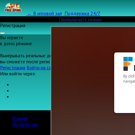
← В игровой зал
Поддержка 24/7
Вы играете в демо-режиме.
Переключите режим
и выигрывайте 
Регистрация
Вы играете
в демо режиме
Выигрывать реальные деньги
вы сможете после регистрации.
Регистрация
Войти на сайт
Или войти через:
Главная
Игровой зал
Нарды