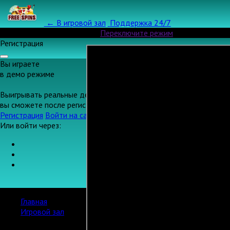
← В игровой зал
Поддержка 24/7
Вы играете в демо-режиме.
Переключите режим
и выигрывайте 
Регистрация
Вы играете
в демо режиме
Выигрывать реальные деньги
вы сможете после регистрации.
Регистрация
Войти на сайт
Или войти через:
Главная
Игровой зал
Bananas Go Bahamas