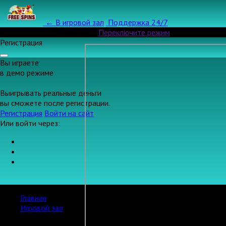
← В игровой зал
Поддержка 24/7
Вы играете в демо-режиме.
Переключите режим
и выигрывайте 
Регистрация
Вы играете
в демо режиме
Выигрывать реальные деньги
вы сможете после регистрации.
Регистрация
Войти на сайт
Или войти через:
Главная
Игровой зал
Divine Dreams