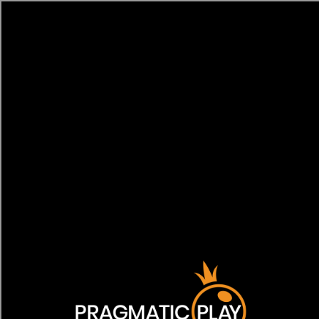
[object HTMLMetaElement]
пополнить счет