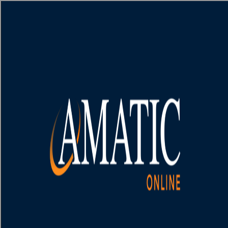
[object HTMLMetaElement]
пополнить счет