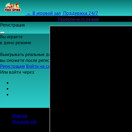
← В игровой зал
Поддержка 24/7
Вы играете в демо-режиме.
Переключите режим
и выигрывайте 
Регистрация
Вы играете
в демо режиме
Выигрывать реальные деньги
вы сможете после регистрации.
Регистрация
Войти на сайт
Или войти через:
Главная
Игровой зал
Resident