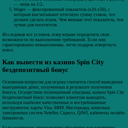
— лишь на 1/2.
Wager — фиксированный показатель (х20-х50), с
которым высчитывают итоговую сумму ставок, что
должен сделать игрок. Чем меньше этот показатель, тем
лучше для посетителя.
Исследовав все условия, юзер вправе определить свои
возможности по выполнению требований. Если они
гарантированно невыполнимы, легче подарок отвергнуть
вовсе.
Как вывести из казино Spin City
бездепозитный бонус
Основным вопросом для игрока считается способ выведения
выигранных денег, полученных в результате получения
бонуса. Осуществив полноценный отыгрыш, казино Spin City
бездепозитный бонус позволяет клиентам выводить,
используя наиболее качественные и востребованные
инструменты: карты Visa, МИР, Мастеркард, кошельки
электронных систем Neteller, Скрилл, QIWI, кабинеты онлайн-
банкингов.
Если посетитель предусмотрел абсолютно все параметры