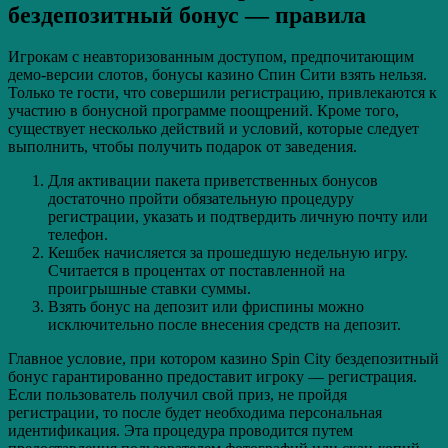
бездепозитный бонус — правила
Игрокам с неавторизованным доступом, предпочитающим
демо-версии слотов, бонусы казино Спин Сити взять нельзя.
Только те гости, что совершили регистрацию, привлекаются к
участию в бонусной программе поощрений. Кроме того,
существует несколько действий и условий, которые следует
выполнить, чтобы получить подарок от заведения.
Для активации пакета приветственных бонусов
достаточно пройти обязательную процедуру
регистрации, указать и подтвердить личную почту или
телефон.
Кешбек начисляется за прошедшую недельную игру.
Считается в процентах от поставленной на
проигрышные ставки суммы.
Взять бонус на депозит или фриспины можно
исключительно после внесения средств на депозит.
Главное условие, при котором казино Spin City бездепозитный
бонус гарантированно предоставит игроку — регистрация.
Если пользователь получил свой приз, не пройдя
регистрации, то после будет необходима персональная
идентификация. Эта процедура проводится путем