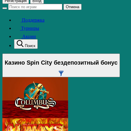
Регистрация
Вход
Отмена
Поддержка
Турниры
Акции
Поиск
Казино Spin City бездепозитный бонус