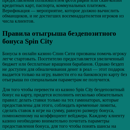
предоставления пользователем фотографий или скан-копий
кредитных карт, паспорта, коммунальных платежек.
Верификация — мероприятие, которое должно вычислить
обманщиков, и не достигших восемнадцатилетия игроков из
числа клиентов.
Правила отыгрыша бездепозитного
бонуса Spin City
Бонусы в онлайн казино Спин Сити призваны помочь игроку
легче стартовать. Посетителю предоставляется увеличенный
бюджет или бесплатные вращения барабанов. Однако бездеп
не доступен для обналичивания денег в реал — этот подарок
выдается только на игру, вывести его на банковскую карту без
отыгрыша по специальным параметрам не получится.
Для того чтобы перевести из казино Spin City бездепозитный
бонус на карту, придется исполнить несколько обязательных
правил: делать ставки только на тех гаминаторах, которые
предоставлены для этого, соблюдать временные лимиты,
сделать ставок в игре на сумму, равную размеру бонуса,
помноженному на коэффициент вейджера. Каждому клиенту
казино необходимо внимательно почитать параметры
предоставления бонуса, для того чтобы понять шансы на