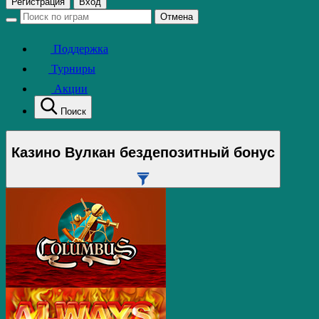
Регистрация
Вход
Отмена
Поддержка
Турниры
Акции
Поиск
Казино Вулкан бездепозитный бонус