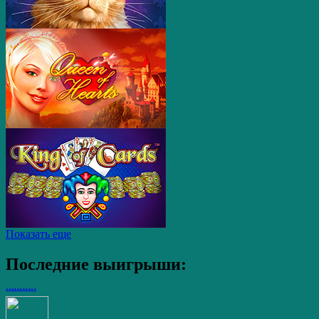
user_1773309
Lucky Lady's Charm Deluxe
user_1773309
10 000 руб.
Dolphin's Pearl Deluxe
Markmark
5 100 руб.
Blackjack
Alex Buh
15 520 руб.
Book of Ra Deluxe
***1749
7 000 руб.
Roulette
Показать еще
user_1238535
9 720 руб.
Последние выигрыши:
Book of Ra
nadinn
6 000 руб.
Crazy Monkey