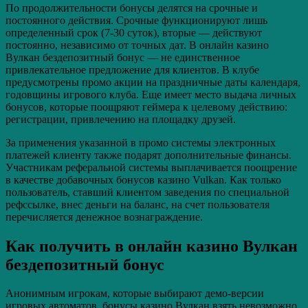
По продолжительности бонусы делятся на срочные и
постоянного действия. Срочные функционируют лишь
определенный срок (7-30 суток), вторые — действуют
постоянно, независимо от точных дат. В онлайн казино
Вулкан бездепозитный бонус — не единственное
привлекательное предложение для клиентов. В клубе
предусмотрены промо акции на праздничные даты календаря,
годовщины игрового клуба. Еще имеет место выдача личных
бонусов, которые поощряют геймера к целевому действию:
регистрации, привлечению на площадку друзей.
За применения указанной в промо системы электронных
платежей клиенту также подарят дополнительные финансы.
Участникам реферальной системы выплачивается поощрение
в качестве добавочных бонусов казино Vulkan. Как только
пользователь, ставший клиентом заведения по специальной
рефссылке, внес деньги на баланс, на счет пользователя
перечисляется денежное вознаграждение.
Как получить в онлайн казино Вулкан
бездепозитный бонус
Анонимным игрокам, которые выбирают демо-версии
игровых автоматов, бонусы казино Вулкан взять невозможно.