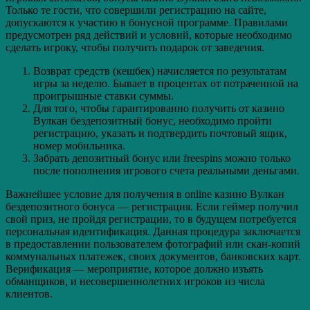
Только те гости, что совершили регистрацию на сайте,
допускаются к участию в бонусной программе. Правилами
предусмотрен ряд действий и условий, которые необходимо
сделать игроку, чтобы получить подарок от заведения.
Возврат средств (кешбек) начисляется по результатам
игры за неделю. Бывает в процентах от потраченной на
проигрышные ставки суммы.
Для того, чтобы гарантированно получить от казино
Вулкан бездепозитный бонус, необходимо пройти
регистрацию, указать и подтвердить почтовый ящик,
номер мобильника.
Забрать депозитный бонус или freespins можно только
после пополнения игрового счета реальными деньгами.
Важнейшее условие для получения в online казино Вулкан
бездепозитного бонуса — регистрация. Если геймер получил
свой приз, не пройдя регистрации, то в будущем потребуется
персональная идентификация. Данная процедура заключается
в предоставлении пользователем фотографий или скан-копий
коммунальных платежек, своих документов, банковских карт.
Верификация — мероприятие, которое должно изъять
обманщиков, и несовершеннолетних игроков из числа
клиентов.