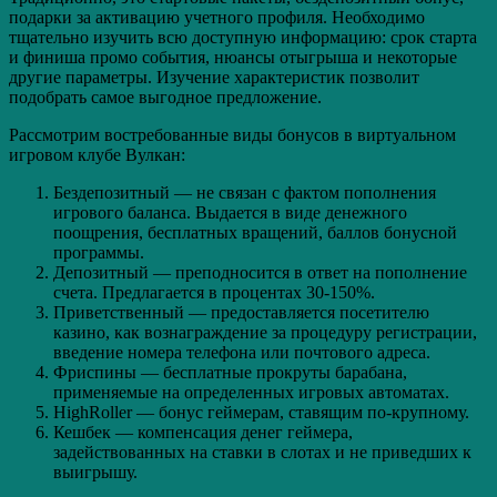
подарки за активацию учетного профиля. Необходимо
тщательно изучить всю доступную информацию: срок старта
и финиша промо события, нюансы отыгрыша и некоторые
другие параметры. Изучение характеристик позволит
подобрать самое выгодное предложение.
Рассмотрим востребованные виды бонусов в виртуальном
игровом клубе Вулкан:
Бездепозитный — не связан с фактом пополнения
игрового баланса. Выдается в виде денежного
поощрения, бесплатных вращений, баллов бонусной
программы.
Депозитный — преподносится в ответ на пополнение
счета. Предлагается в процентах 30-150%.
Приветственный — предоставляется посетителю
казино, как вознаграждение за процедуру регистрации,
введение номера телефона или почтового адреса.
Фриспины — бесплатные прокруты барабана,
применяемые на определенных игровых автоматах.
HighRoller — бонус геймерам, ставящим по-крупному.
Кешбек — компенсация денег геймера,
задействованных на ставки в слотах и не приведших к
выигрышу.