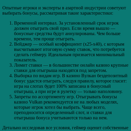
Опытные игроки и эксперты в азартной индустрии советуют
выбирать бонусы, рассматривая такие характеристики:
Временной интервал. За установленный срок игрок
должен отыграть свой приз. Если время вышло —
бонусные средства будут аннулированы. Чем больше
времени, тем проще отыграть.
Вейджер — особый коэффициент (х25-х40), с которым
высчитывают итоговую сумму ставок, что потребуется
сделать геймеру. Идеальным признается минимальный
показатель.
Лимит ставки — в большинстве онлайн казино крупные
ставки для отыгрыша находятся под запретом.
Выборка по видам игр. В казино Вулкан бездепозитный
бонус удастся отыграть, следуя правилу, которое гласит:
игра на слотах будет 100% записана в бонусный
отыгрыш, а при игре в рулетку — только наполовину.
Запреты по ассортименту игр. Отыгрывать бонусы
казино Vulkan рекомендуется не на любых моделях,
которые игрок хотел бы выбрать. Чаще всего,
преподносится определенный слот, и ставки для
отыгрыша бонуса учитываются только на нем.
Детально исследовав все условия, геймер оценит собственные